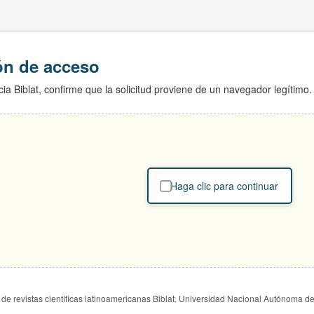
ión de acceso
ia Biblat, confirme que la solicitud proviene de un navegador legítimo.
Haga clic para continuar
de revistas científicas latinoamericanas Biblat. Universidad Nacional Autónoma d