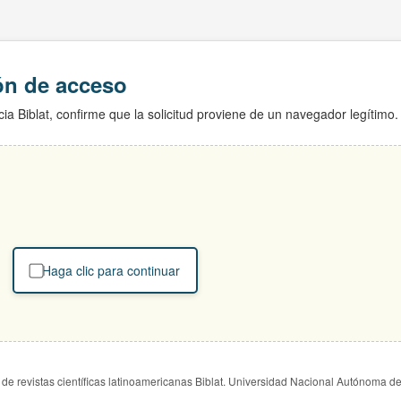
ión de acceso
ia Biblat, confirme que la solicitud proviene de un navegador legítimo.
Haga clic para continuar
de revistas científicas latinoamericanas Biblat. Universidad Nacional Autónoma d