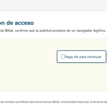
ión de acceso
ia Biblat, confirme que la solicitud proviene de un navegador legítimo.
Haga clic para continuar
de revistas científicas latinoamericanas Biblat. Universidad Nacional Autónoma d