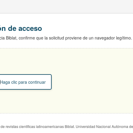
ión de acceso
ia Biblat, confirme que la solicitud proviene de un navegador legítimo.
Haga clic para continuar
de revistas científicas latinoamericanas Biblat. Universidad Nacional Autónoma d