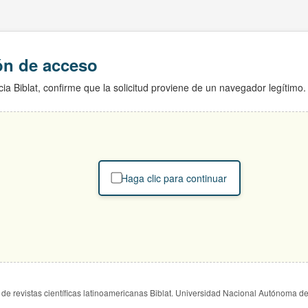
ión de acceso
ia Biblat, confirme que la solicitud proviene de un navegador legítimo.
Haga clic para continuar
de revistas científicas latinoamericanas Biblat. Universidad Nacional Autónoma d