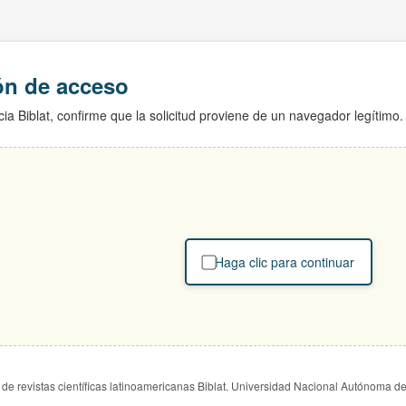
ión de acceso
ia Biblat, confirme que la solicitud proviene de un navegador legítimo.
Haga clic para continuar
de revistas científicas latinoamericanas Biblat. Universidad Nacional Autónoma d