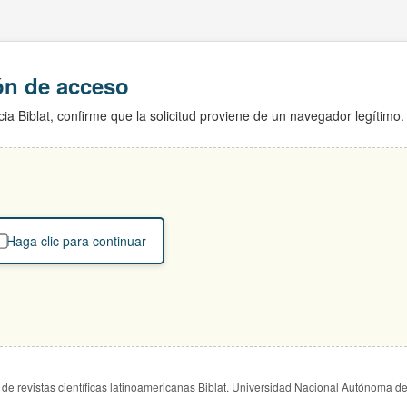
ión de acceso
ia Biblat, confirme que la solicitud proviene de un navegador legítimo.
Haga clic para continuar
de revistas científicas latinoamericanas Biblat. Universidad Nacional Autónoma d