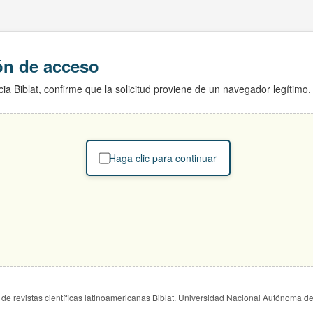
ión de acceso
ia Biblat, confirme que la solicitud proviene de un navegador legítimo.
Haga clic para continuar
de revistas científicas latinoamericanas Biblat. Universidad Nacional Autónoma d