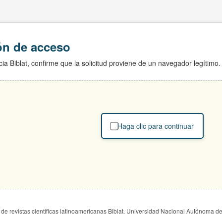
ión de acceso
ia Biblat, confirme que la solicitud proviene de un navegador legítimo.
Haga clic para continuar
de revistas científicas latinoamericanas Biblat. Universidad Nacional Autónoma d