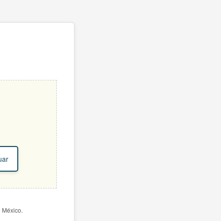
uar
e México.