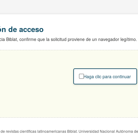
ión de acceso
ia Biblat, confirme que la solicitud proviene de un navegador legítimo.
Haga clic para continuar
de revistas científicas latinoamericanas Biblat. Universidad Nacional Autónoma d