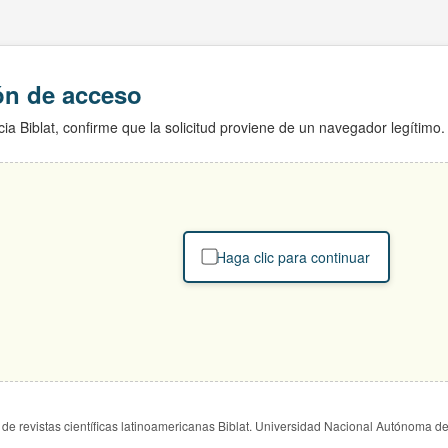
ión de acceso
ia Biblat, confirme que la solicitud proviene de un navegador legítimo.
Haga clic para continuar
de revistas científicas latinoamericanas Biblat. Universidad Nacional Autónoma d