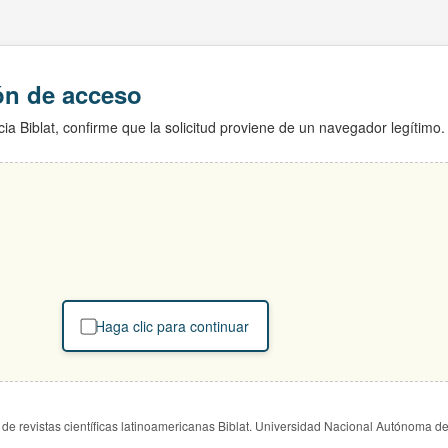
ión de acceso
ia Biblat, confirme que la solicitud proviene de un navegador legítimo.
Haga clic para continuar
de revistas científicas latinoamericanas Biblat. Universidad Nacional Autónoma d