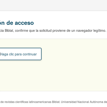
ión de acceso
ia Biblat, confirme que la solicitud proviene de un navegador legítimo.
Haga clic para continuar
de revistas científicas latinoamericanas Biblat. Universidad Nacional Autónoma d