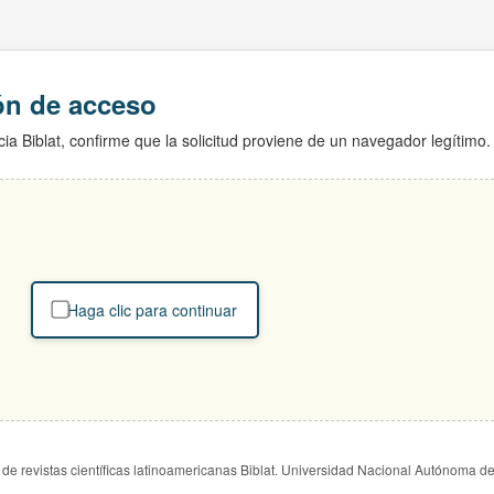
ión de acceso
ia Biblat, confirme que la solicitud proviene de un navegador legítimo.
Haga clic para continuar
de revistas científicas latinoamericanas Biblat. Universidad Nacional Autónoma d