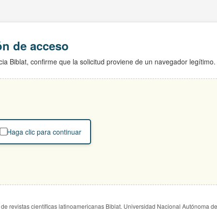
ión de acceso
ia Biblat, confirme que la solicitud proviene de un navegador legítimo.
Haga clic para continuar
de revistas científicas latinoamericanas Biblat. Universidad Nacional Autónoma d