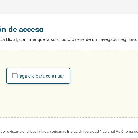
ión de acceso
ia Biblat, confirme que la solicitud proviene de un navegador legítimo.
Haga clic para continuar
de revistas científicas latinoamericanas Biblat. Universidad Nacional Autónoma d