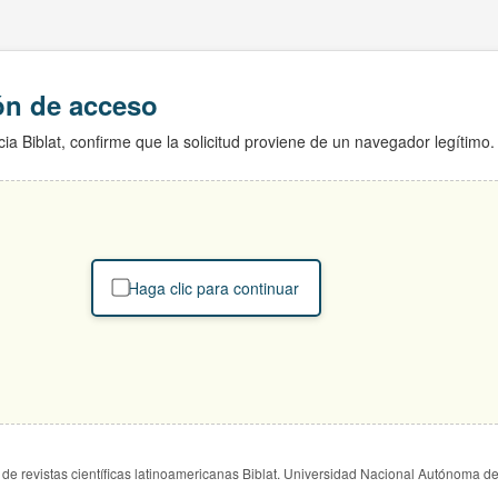
ión de acceso
ia Biblat, confirme que la solicitud proviene de un navegador legítimo.
Haga clic para continuar
de revistas científicas latinoamericanas Biblat. Universidad Nacional Autónoma d