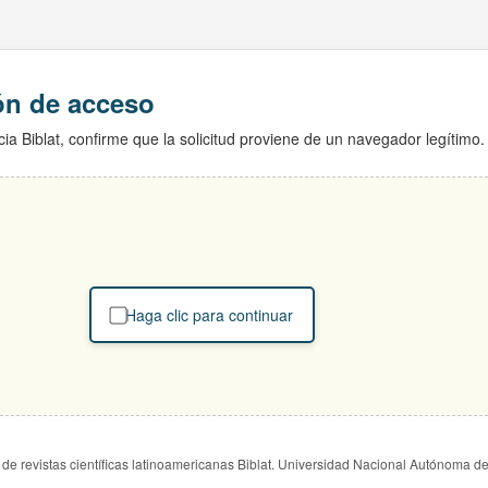
ión de acceso
ia Biblat, confirme que la solicitud proviene de un navegador legítimo.
Haga clic para continuar
de revistas científicas latinoamericanas Biblat. Universidad Nacional Autónoma d