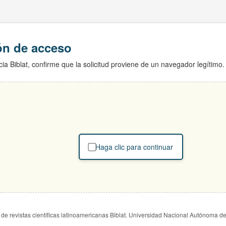
ión de acceso
ia Biblat, confirme que la solicitud proviene de un navegador legítimo.
Haga clic para continuar
de revistas científicas latinoamericanas Biblat. Universidad Nacional Autónoma d