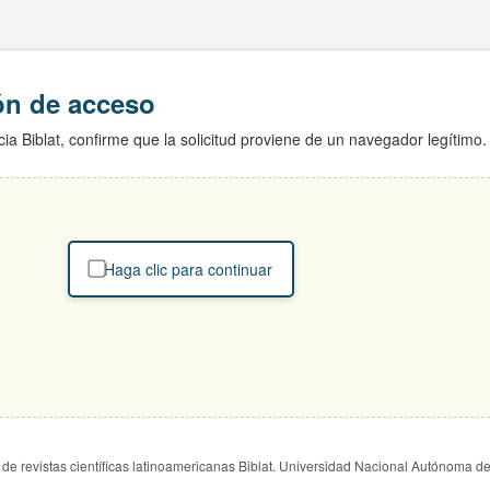
ión de acceso
ia Biblat, confirme que la solicitud proviene de un navegador legítimo.
Haga clic para continuar
de revistas científicas latinoamericanas Biblat. Universidad Nacional Autónoma d