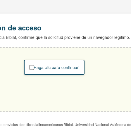
ión de acceso
ia Biblat, confirme que la solicitud proviene de un navegador legítimo.
Haga clic para continuar
de revistas científicas latinoamericanas Biblat. Universidad Nacional Autónoma d