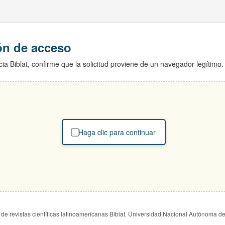
ión de acceso
ia Biblat, confirme que la solicitud proviene de un navegador legítimo.
Haga clic para continuar
de revistas científicas latinoamericanas Biblat. Universidad Nacional Autónoma d