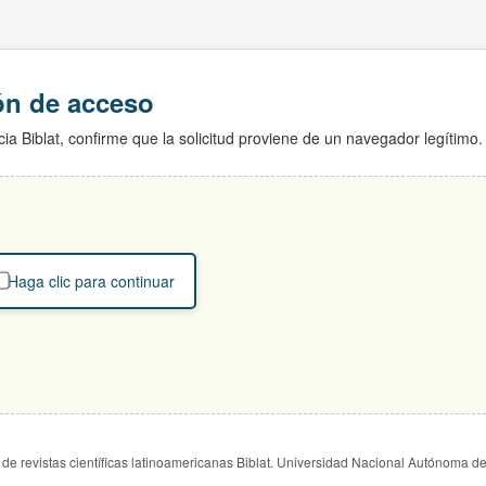
ión de acceso
ia Biblat, confirme que la solicitud proviene de un navegador legítimo.
Haga clic para continuar
de revistas científicas latinoamericanas Biblat. Universidad Nacional Autónoma d