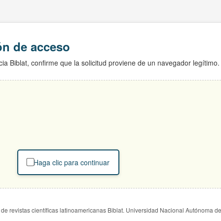
ión de acceso
ia Biblat, confirme que la solicitud proviene de un navegador legítimo.
Haga clic para continuar
de revistas científicas latinoamericanas Biblat. Universidad Nacional Autónoma d