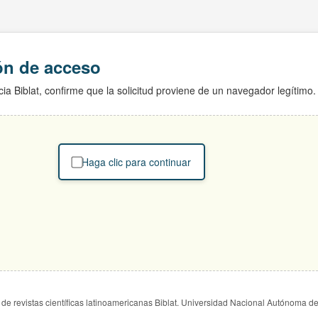
ión de acceso
ia Biblat, confirme que la solicitud proviene de un navegador legítimo.
Haga clic para continuar
de revistas científicas latinoamericanas Biblat. Universidad Nacional Autónoma d