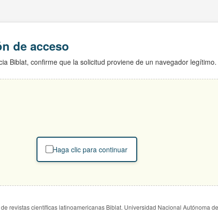
ión de acceso
ia Biblat, confirme que la solicitud proviene de un navegador legítimo.
Haga clic para continuar
de revistas científicas latinoamericanas Biblat. Universidad Nacional Autónoma d