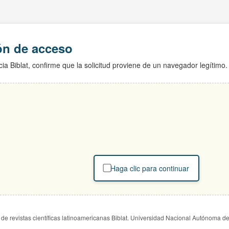
ión de acceso
ia Biblat, confirme que la solicitud proviene de un navegador legítimo.
Haga clic para continuar
de revistas científicas latinoamericanas Biblat. Universidad Nacional Autónoma d