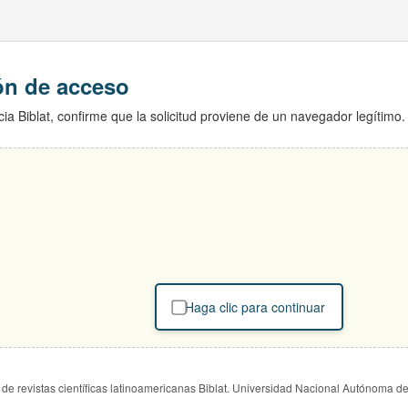
ión de acceso
ia Biblat, confirme que la solicitud proviene de un navegador legítimo.
Haga clic para continuar
de revistas científicas latinoamericanas Biblat. Universidad Nacional Autónoma d