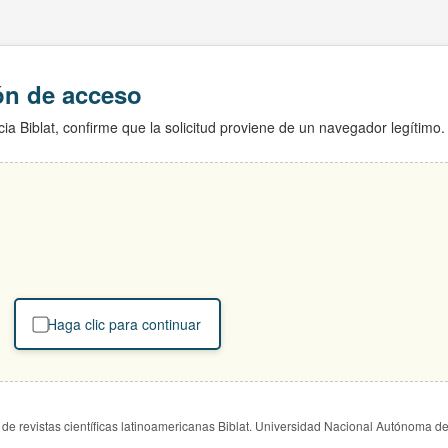
ión de acceso
ia Biblat, confirme que la solicitud proviene de un navegador legítimo.
Haga clic para continuar
de revistas científicas latinoamericanas Biblat. Universidad Nacional Autónoma d