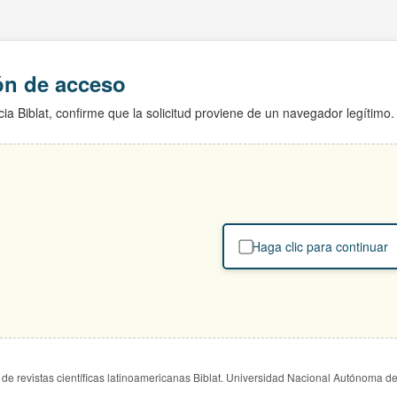
ión de acceso
ia Biblat, confirme que la solicitud proviene de un navegador legítimo.
Haga clic para continuar
de revistas científicas latinoamericanas Biblat. Universidad Nacional Autónoma d