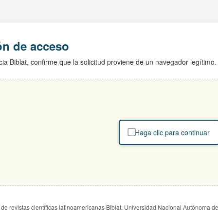
ión de acceso
ia Biblat, confirme que la solicitud proviene de un navegador legítimo.
Haga clic para continuar
de revistas científicas latinoamericanas Biblat. Universidad Nacional Autónoma d