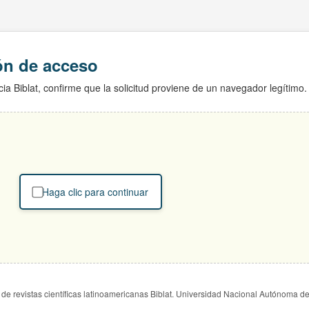
ión de acceso
ia Biblat, confirme que la solicitud proviene de un navegador legítimo.
Haga clic para continuar
de revistas científicas latinoamericanas Biblat. Universidad Nacional Autónoma d