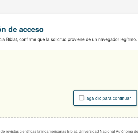
ión de acceso
ia Biblat, confirme que la solicitud proviene de un navegador legítimo.
Haga clic para continuar
de revistas científicas latinoamericanas Biblat. Universidad Nacional Autónoma d