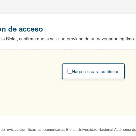
ión de acceso
ia Biblat, confirme que la solicitud proviene de un navegador legítimo.
Haga clic para continuar
de revistas científicas latinoamericanas Biblat. Universidad Nacional Autónoma d