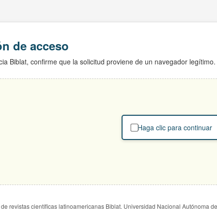
ión de acceso
ia Biblat, confirme que la solicitud proviene de un navegador legítimo.
Haga clic para continuar
de revistas científicas latinoamericanas Biblat. Universidad Nacional Autónoma d