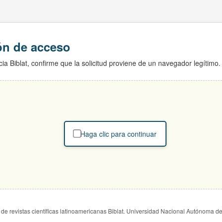
ión de acceso
ia Biblat, confirme que la solicitud proviene de un navegador legítimo.
Haga clic para continuar
de revistas científicas latinoamericanas Biblat. Universidad Nacional Autónoma d