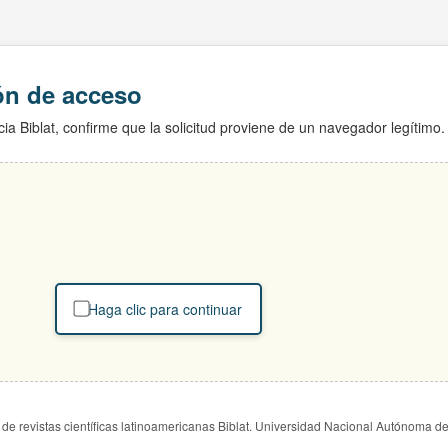
ión de acceso
ia Biblat, confirme que la solicitud proviene de un navegador legítimo.
Haga clic para continuar
de revistas científicas latinoamericanas Biblat. Universidad Nacional Autónoma d