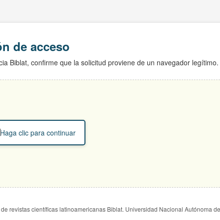
ión de acceso
ia Biblat, confirme que la solicitud proviene de un navegador legítimo.
Haga clic para continuar
de revistas científicas latinoamericanas Biblat. Universidad Nacional Autónoma d