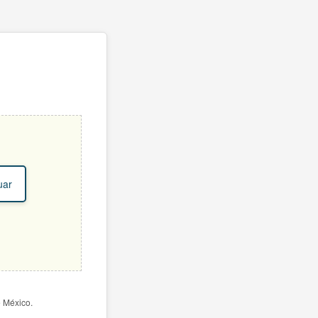
uar
e México.