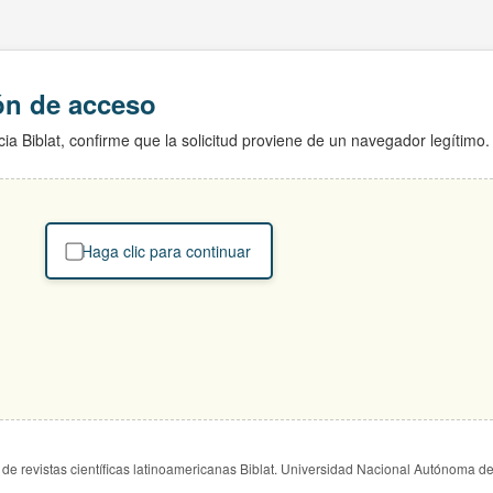
ión de acceso
ia Biblat, confirme que la solicitud proviene de un navegador legítimo.
Haga clic para continuar
de revistas científicas latinoamericanas Biblat. Universidad Nacional Autónoma d