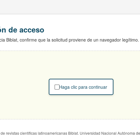
ión de acceso
ia Biblat, confirme que la solicitud proviene de un navegador legítimo.
Haga clic para continuar
de revistas científicas latinoamericanas Biblat. Universidad Nacional Autónoma d