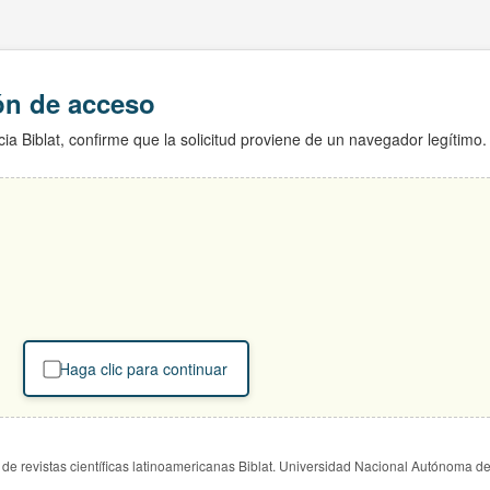
ión de acceso
ia Biblat, confirme que la solicitud proviene de un navegador legítimo.
Haga clic para continuar
de revistas científicas latinoamericanas Biblat. Universidad Nacional Autónoma d