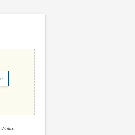
ar
e México.