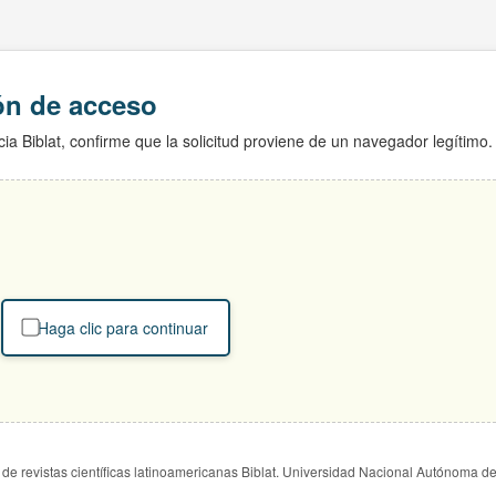
ión de acceso
ia Biblat, confirme que la solicitud proviene de un navegador legítimo.
Haga clic para continuar
de revistas científicas latinoamericanas Biblat. Universidad Nacional Autónoma d