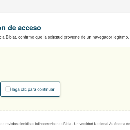
ión de acceso
ia Biblat, confirme que la solicitud proviene de un navegador legítimo.
Haga clic para continuar
de revistas científicas latinoamericanas Biblat. Universidad Nacional Autónoma d