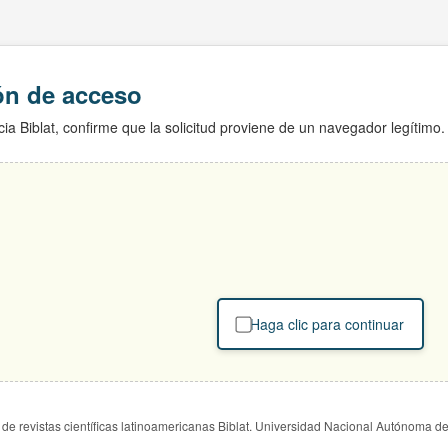
ión de acceso
ia Biblat, confirme que la solicitud proviene de un navegador legítimo.
Haga clic para continuar
de revistas científicas latinoamericanas Biblat. Universidad Nacional Autónoma d