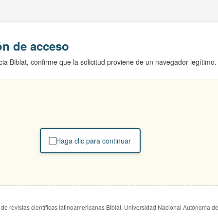
ión de acceso
ia Biblat, confirme que la solicitud proviene de un navegador legítimo.
Haga clic para continuar
de revistas científicas latinoamericanas Biblat. Universidad Nacional Autónoma d