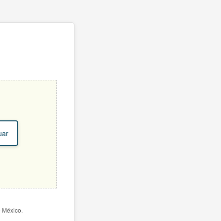
uar
e México.