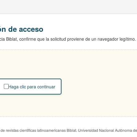
ión de acceso
ia Biblat, confirme que la solicitud proviene de un navegador legítimo.
Haga clic para continuar
de revistas científicas latinoamericanas Biblat. Universidad Nacional Autónoma d